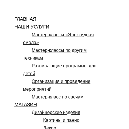
Перейти
к
ГЛАВНАЯ
содержимому
НАШИ УСЛУГИ
Мастер-классы «Эпоксидная
смола»
Мастер-классы по другим
техникам
Развивающие программы для
детей
Организация и проведение
мероприятий
Мастер-класс по свечам
МАГАЗИН
Дизайнерские изделия
Картины и панно
Декор