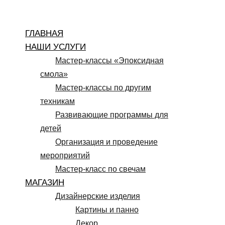
Перейти
к
ГЛАВНАЯ
содержимому
НАШИ УСЛУГИ
Мастер-классы «Эпоксидная
смола»
Мастер-классы по другим
техникам
Развивающие программы для
детей
Организация и проведение
мероприятий
Мастер-класс по свечам
МАГАЗИН
Дизайнерские изделия
Картины и панно
Декор