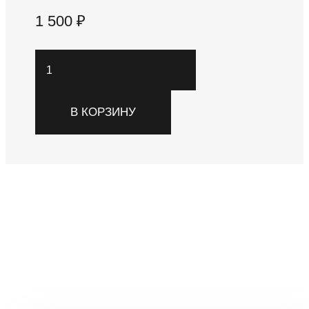
1 500
₽
Количество
товара
Свеча
В КОРЗИНУ
с
цветочным
декором
арт.
S117
Похожие товары