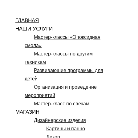
Перейти
к
ГЛАВНАЯ
содержимому
НАШИ УСЛУГИ
Мастер-классы «Эпоксидная
смола»
Мастер-классы по другим
техникам
Развивающие программы для
детей
Организация и проведение
мероприятий
Мастер-класс по свечам
МАГАЗИН
Дизайнерские изделия
Картины и панно
Декор