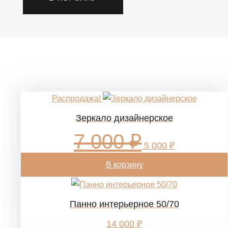
Похожие товары
Распродажа!
Зеркало дизайнерское
7 000
₽
Первоначальная
Текущая
цена
цена:
5 000
₽
составляла
5
7
000 ₽.
В корзину
000 ₽.
Панно интерьерное 50/70
14 000
₽