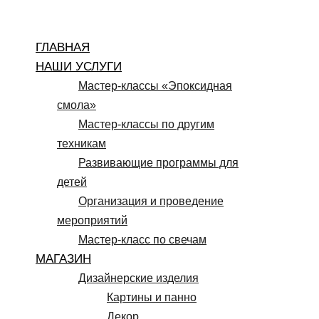
Перейти
к
ГЛАВНАЯ
содержимому
НАШИ УСЛУГИ
Мастер-классы «Эпоксидная
смола»
Мастер-классы по другим
техникам
Развивающие программы для
детей
Организация и проведение
мероприятий
Мастер-класс по свечам
МАГАЗИН
Дизайнерские изделия
Картины и панно
Декор