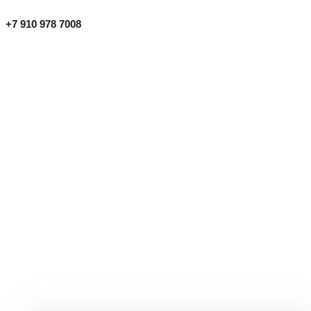
+7 910 978 7008
КАРТИНЫ И ПАННО
Главная
/
Дизайнерские изделия
/
Картины и панно
/ Страница 7