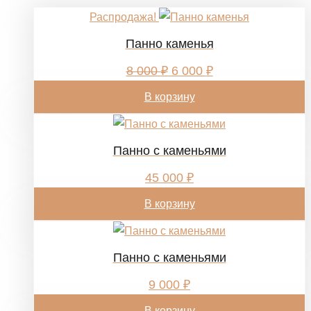
Распродажа!
Панно каменья
Первоначальная
Текущая
8 000
₽
6 000
₽
цена
цена:
составляла
6
В корзину
8
000 ₽.
000 ₽.
Панно с кaменьями
45 000
₽
В корзину
Панно с каменьями
9 000
₽
В корзину