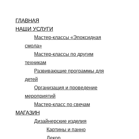
Перейти
к
ГЛАВНАЯ
содержимому
НАШИ УСЛУГИ
Мастер-классы «Эпоксидная
смола»
Мастер-классы по другим
техникам
Развивающие программы для
детей
Организация и проведение
мероприятий
Мастер-класс по свечам
МАГАЗИН
Дизайнерские изделия
Картины и панно
Декор