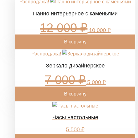
Распродажа!
Панно интерьерное с каменьями
12 000
₽
Первоначальная
Текущая
цена
цена:
10 000
₽
составляла
10
12
000 ₽.
В корзину
000 ₽.
Распродажа!
Зеркало дизайнерское
7 000
₽
Первоначальная
Текущая
цена
цена:
5 000
₽
составляла
5
7
000 ₽.
В корзину
000 ₽.
Часы настольные
5 500
₽