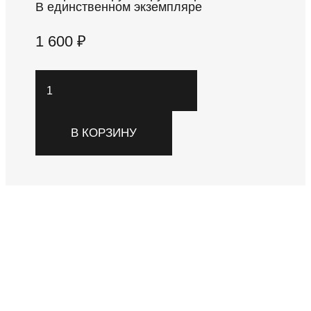
В единственном экземпляре
1 600
₽
Количество
товара
Новогодний
В КОРЗИНУ
набор
"Стиль
большого
города"
Материалы:: эпоксидная смола,
зеркальная крошка, глиттеры, лента
В набор входит:#nbsp;
2 игрушки
подарочная коробка размерами