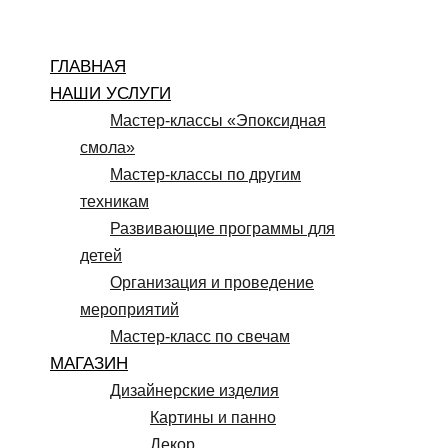
Перейти
к
ГЛАВНАЯ
содержимому
НАШИ УСЛУГИ
Мастер-классы «Эпоксидная
смола»
Мастер-классы по другим
техникам
Развивающие программы для
детей
Организация и проведение
мероприятий
Мастер-класс по свечам
МАГАЗИН
Дизайнерские изделия
Картины и панно
Декор