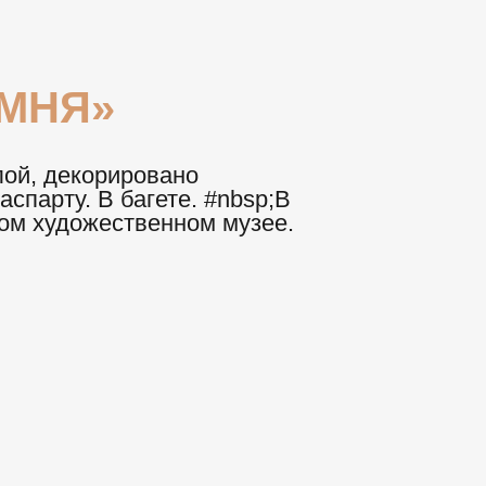
АМНЯ»
ой, декорировано
спарту. В багете. #nbsp;В
ком художественном музее.