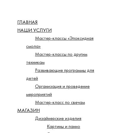
Перейти
к
ГЛАВНАЯ
содержимому
НАШИ УСЛУГИ
Мастер-классы «Эпоксидная
смола»
Мастер-классы по другим
техникам
Развивающие программы для
детей
Организация и проведение
мероприятий
Мастер-класс по свечам
МАГАЗИН
Дизайнерские изделия
Картины и панно