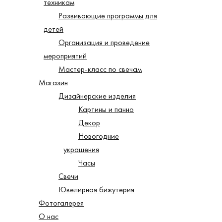
техникам
Развивающие программы для
детей
Организация и проведение
мероприятий
Мастер-класс по свечам
Магазин
Дизайнерские изделия
Картины и панно
Декор
Новогодние
украшения
Часы
Свечи
Ювелирная бижутерия
Фотогалерея
О нас