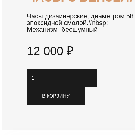
Часы дизайнерские, диаметром 58
эпоксидной смолой.#nbsp;
Механизм- бесшумный
12 000
₽
Количество
товара
Часы
В КОРЗИНУ
с
вензелями