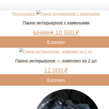
Распродажа!
Панно интерьерное с каменьями
Первоначальная
Текущая
10 000
₽
12 000
₽
цена
цена:
В корзину
составляла
10
12
000 ₽.
000 ₽.
Панно интерьерное — комплект из 2 шт
12 000
₽
В корзину